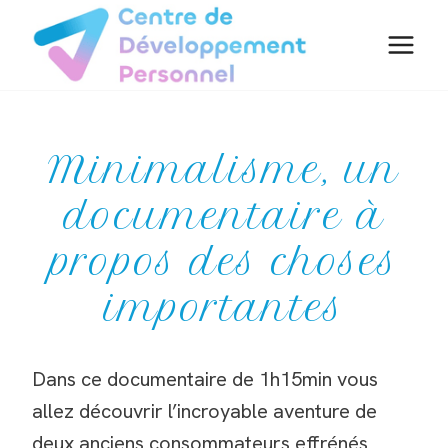
Aller
au
contenu
Minimalisme, un
documentaire à
propos des choses
importantes
Dans ce documentaire de 1h15min vous
allez découvrir l’incroyable aventure de
deux anciens consommateurs effrénés