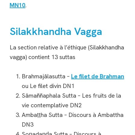
MN10
.
Silakkhandha Vagga
La section relative à l’éthique (Silakkhandha
vagga) contient 13 suttas
Brahmajālasutta –
Le filet de Brahman
ou Le filet divin DN1
Sāmaññaphala Sutta – Les fruits de la
vie contemplative DN2
Ambaṭṭha Sutta – Discours à Ambattha
DN3
Soṇadaṇḍa Sutta – Discours à